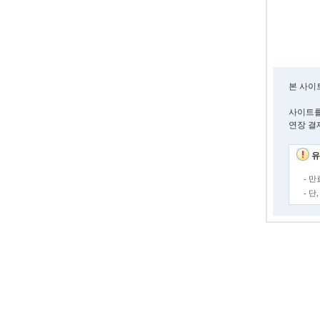
본 사이
사이트를
연장 결
유
- 
- 