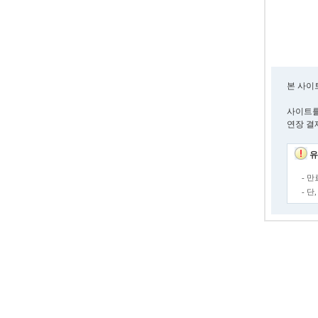
본 사이
사이트를
연장 결
유
- 
- 