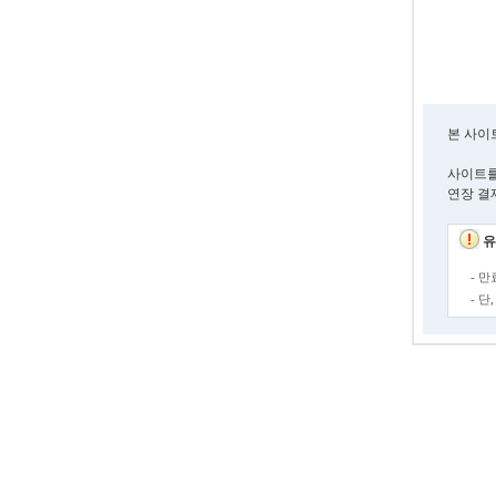
본 사이
사이트를
연장 결
유
- 
- 